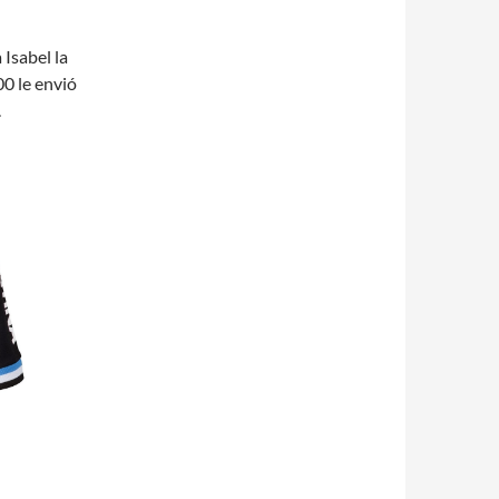
 Isabel la
0 le envió
.