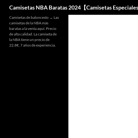
Buscar
Camisetas NBA Baratas 2024【Camisetas Especiale
Camisetas de baloncesto → Las
camisetas de la NBA más
baratas a la venta aquí. Precio
de alta calidad. La camiseta de
la NBA tiene un precio de
22,8€, 7 años de experiencia.