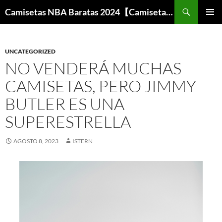
Buscar
Camisetas NBA Baratas 2024【Camisetas Especiales Baloncesto】
SALTAR
MENÚ
AL
PRINCI
CONTENIDO
UNCATEGORIZED
NO VENDERÁ MUCHAS
CAMISETAS, PERO JIMMY
BUTLER ES UNA
SUPERESTRELLA
AGOSTO 8, 2023
ISTERN