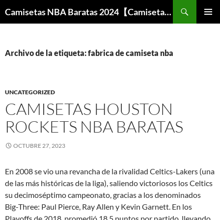
Buscar
Camisetas NBA Baratas 2024【Camisetas Especiales Baloncesto】
SALTAR
MENÚ
AL
PRINCI
CONTENIDO
Archivo de la etiqueta: fabrica de camiseta nba
UNCATEGORIZED
CAMISETAS HOUSTON
ROCKETS NBA BARATAS
OCTUBRE 27, 2023
En 2008 se vio una revancha de la rivalidad Celtics-Lakers (una
de las más históricas de la liga), saliendo victoriosos los Celtics
su decimoséptimo campeonato, gracias a los denominados
Big-Three: Paul Pierce, Ray Allen y Kevin Garnett. En los
Playoffs de 2018, promedió 18,5 puntos por partido, llevando