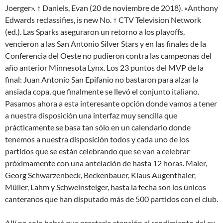
Joerger». ↑ Daniels, Evan (20 de noviembre de 2018). «Anthony
Edwards reclassifies, is new No. ↑ CTV Television Network
(ed.). Las Sparks aseguraron un retorno a los playoffs,
vencieron a las San Antonio Silver Stars y en las finales de la
Conferencia del Oeste no pudieron contra las campeonas del
año anterior Minnesota Lynx. Los 23 puntos del MVP de la
final: Juan Antonio San Epifanio no bastaron para alzar la
ansiada copa, que finalmente se llevó el conjunto italiano.
Pasamos ahora a esta interesante opción donde vamos a tener
a nuestra disposición una interfaz muy sencilla que
prácticamente se basa tan sólo en un calendario donde
tenemos a nuestra disposición todos y cada uno de los
partidos que se están celebrando que se van a celebrar
próximamente con una antelación de hasta 12 horas. Maier,
Georg Schwarzenbeck, Beckenbauer, Klaus Augenthaler,
Müller, Lahm y Schweinsteiger, hasta la fecha son los únicos
canteranos que han disputado más de 500 partidos con el club.
Allí no solo habrá que prestarle atención al rendimiento del ex