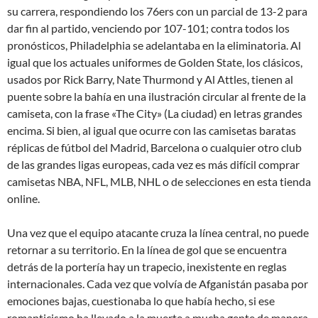
su carrera, respondiendo los 76ers con un parcial de 13-2 para
dar fin al partido, venciendo por 107-101; contra todos los
pronósticos, Philadelphia se adelantaba en la eliminatoria. Al
igual que los actuales uniformes de Golden State, los clásicos,
usados por Rick Barry, Nate Thurmond y Al Attles, tienen al
puente sobre la bahía en una ilustración circular al frente de la
camiseta, con la frase «The City» (La ciudad) en letras grandes
encima. Si bien, al igual que ocurre con las camisetas baratas
réplicas de fútbol del Madrid, Barcelona o cualquier otro club
de las grandes ligas europeas, cada vez es más difícil comprar
camisetas NBA, NFL, MLB, NHL o de selecciones en esta tienda
online.
Una vez que el equipo atacante cruza la línea central, no puede
retornar a su territorio. En la línea de gol que se encuentra
detrás de la portería hay un trapecio, inexistente en reglas
internacionales. Cada vez que volvía de Afganistán pasaba por
emociones bajas, cuestionaba lo que había hecho, si ese
romanticismo ha llevado a la muerte a mucha gente de manera