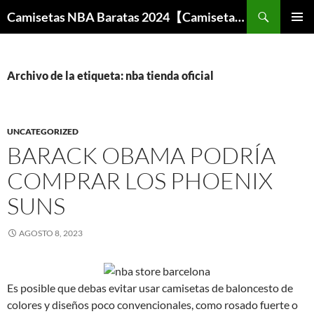
Buscar
Camisetas NBA Baratas 2024【Camisetas Especiales Baloncesto】
SALTAR
MENÚ
AL
PRINCI
CONTENIDO
Archivo de la etiqueta: nba tienda oficial
UNCATEGORIZED
BARACK OBAMA PODRÍA
COMPRAR LOS PHOENIX
SUNS
AGOSTO 8, 2023
Es posible que debas evitar usar camisetas de baloncesto de
colores y diseños poco convencionales, como rosado fuerte o