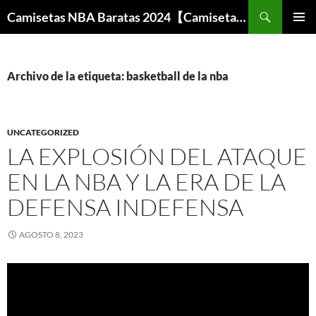
Buscar
Camisetas NBA Baratas 2024【Camisetas Especiales Baloncesto】
SALTAR
MENÚ
AL
PRINCI
CONTENIDO
Archivo de la etiqueta: basketball de la nba
UNCATEGORIZED
LA EXPLOSIÓN DEL ATAQUE
EN LA NBA Y LA ERA DE LA
DEFENSA INDEFENSA
AGOSTO 8, 2023