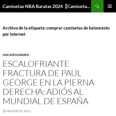
Buscar
Camisetas NBA Baratas 2024【Camisetas Especiales Baloncesto】
SALTAR
MENÚ
AL
PRINCI
CONTENIDO
Archivo de la etiqueta: comprar camisetas de baloncesto
por internet
UNCATEGORIZED
ESCALOFRIANTE
FRACTURA DE PAUL
GEORGE EN LA PIERNA
DERECHA: ADIÓS AL
MUNDIAL DE ESPAÑA
AGOSTO 8, 2023