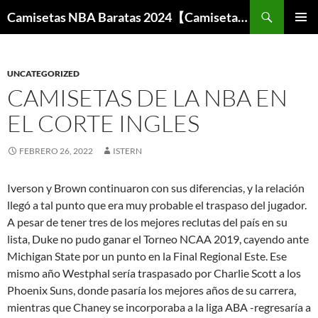
Buscar
Camisetas NBA Baratas 2024【Camisetas Especiales Baloncesto】
SALTAR
MENÚ
AL
PRINCI
CONTENIDO
UNCATEGORIZED
CAMISETAS DE LA NBA EN
EL CORTE INGLES
FEBRERO 26, 2022
ISTERN
Iverson y Brown continuaron con sus diferencias, y la relación
llegó a tal punto que era muy probable el traspaso del jugador.
A pesar de tener tres de los mejores reclutas del país en su
lista, Duke no pudo ganar el Torneo NCAA 2019, cayendo ante
Michigan State por un punto en la Final Regional Este. Ese
mismo año Westphal sería traspasado por Charlie Scott a los
Phoenix Suns, donde pasaría los mejores años de su carrera,
mientras que Chaney se incorporaba a la liga ABA -regresaría a