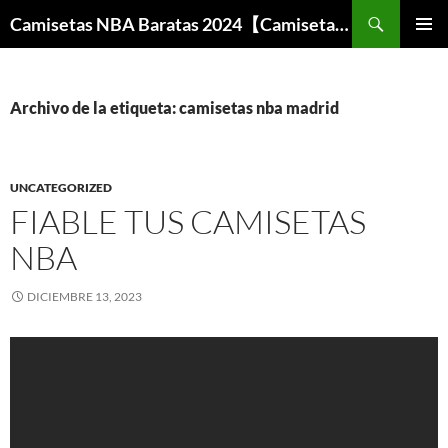
Buscar
Camisetas NBA Baratas 2024【Camisetas Especiales Baloncesto】
SALTAR
MENÚ
AL
PRINCI
CONTENIDO
Archivo de la etiqueta: camisetas nba madrid
UNCATEGORIZED
FIABLE TUS CAMISETAS
NBA
DICIEMBRE 13, 2023