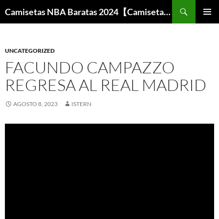
Buscar
Camisetas NBA Baratas 2024【Camisetas Especiales Baloncesto】
SALTAR
MENÚ
AL
PRINCI
CONTENIDO
UNCATEGORIZED
FACUNDO CAMPAZZO
REGRESA AL REAL MADRID
AGOSTO 8, 2023
ISTERN