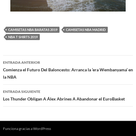
CAMISETAS NBA BARATAS 2019
CAMISETAS NBA MADRID
NBA T SHIRTS 2019
Navegación
ENTRADA ANTERIOR
de
Comienza el Futuro Del Baloncesto: Arranca la ‘era Wembanyama’ en
la NBA
entradas
ENTRADA SIGUIENTE
Los Thunder Obligan A Álex Abrines A Abandonar el EuroBasket
Funciona gracias a WordPress