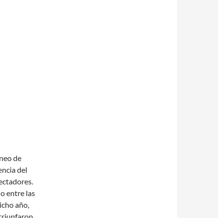
rneo de
encia del
ectadores.
o entre las
icho año,
 triunfaron