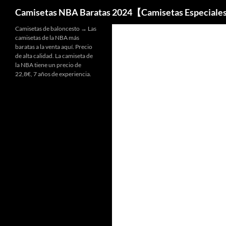
Buscar
Camisetas NBA Baratas 2024【Camisetas Especiale
Camisetas de baloncesto → Las
camisetas de la NBA más
baratas a la venta aquí. Precio
de alta calidad. La camiseta de
la NBA tiene un precio de
22,8€, 7 años de experiencia.