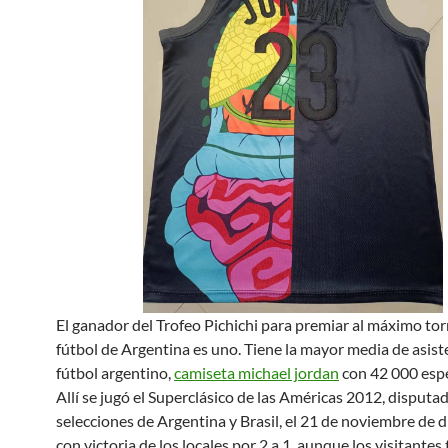
El ganador del Trofeo Pichichi para premiar al máximo to
fútbol de Argentina es uno. Tiene la mayor media de asist
fútbol argentino,
camiseta michael jordan
con 42 000 esp
Allí se jugó el Superclásico de las Américas 2012, disputad
selecciones de Argentina y Brasil, el 21 de noviembre de d
con victoria de los locales por 2 a 1, aunque los visitantes