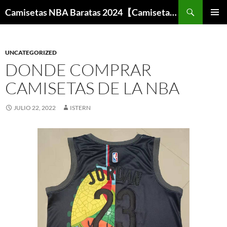
Buscar
Camisetas NBA Baratas 2024【Camisetas Especiales Baloncesto】
SALTAR
MENÚ
AL
PRINCI
CONTENIDO
UNCATEGORIZED
DONDE COMPRAR
CAMISETAS DE LA NBA
JULIO 22, 2022
ISTERN