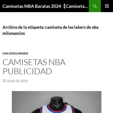
Buscar
Camisetas NBA Baratas 2024【Camisetas Especiales Baloncesto】
SALTAR
MENÚ
AL
PRINCI
CONTENIDO
Archivo de la etiqueta: camiseta de los lakers de nba
milanuncios
UNCATEGORIZED
CAMISETAS NBA
PUBLICIDAD
JULIO 22, 2022