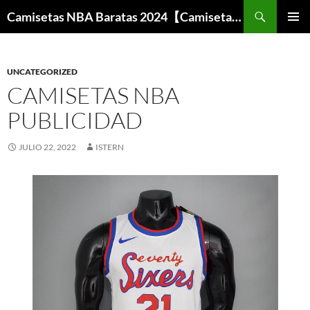
Buscar
Camisetas NBA Baratas 2024【Camisetas Especiales Baloncesto】
SALTAR
MENÚ
AL
PRINCI
CONTENIDO
UNCATEGORIZED
CAMISETAS NBA
PUBLICIDAD
JULIO 22, 2022
ISTERN