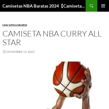
Buscar
Camisetas NBA Baratas 2024【Camisetas Especiales Baloncesto】
SALTAR
MENÚ
AL
PRINCI
CONTENIDO
UNCATEGORIZED
CAMISETA NBA CURRY ALL
STAR
DICIEMBRE 13, 2023