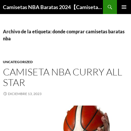
Buscar
Camisetas NBA Baratas 2024【Camisetas Especiales Baloncesto】
SALTAR
MENÚ
AL
PRINCI
CONTENIDO
Archivo de la etiqueta: donde comprar camisetas baratas
nba
UNCATEGORIZED
CAMISETA NBA CURRY ALL
STAR
DICIEMBRE 13, 2023