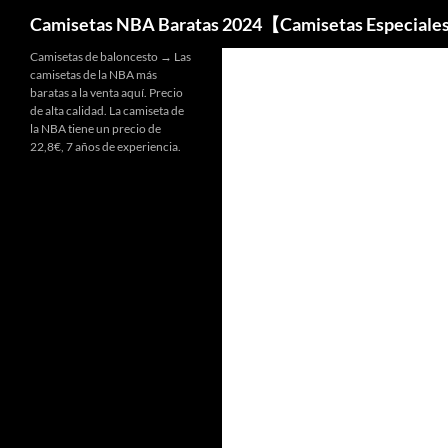
Buscar
Camisetas NBA Baratas 2024【Camisetas Especiale
Camisetas de baloncesto → Las
camisetas de la NBA más
baratas a la venta aquí. Precio
de alta calidad. La camiseta de
la NBA tiene un precio de
22,8€, 7 años de experiencia.