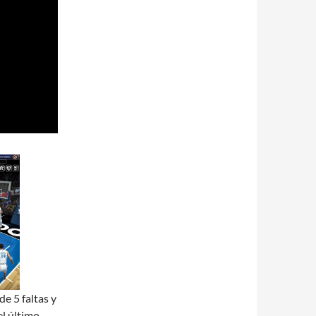
e 5 faltas y
l último