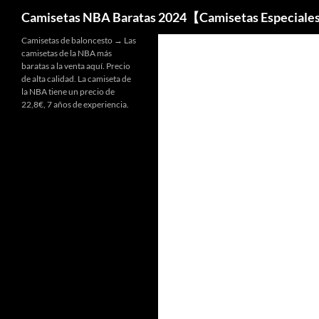
Buscar
Camisetas NBA Baratas 2024【Camisetas Especiale
Camisetas de baloncesto → Las
camisetas de la NBA más
baratas a la venta aquí. Precio
de alta calidad. La camiseta de
la NBA tiene un precio de
22,8€, 7 años de experiencia.