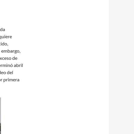
oda
quiere
ido,
n embargo,
exceso de
erminó abril
deo del
or primera