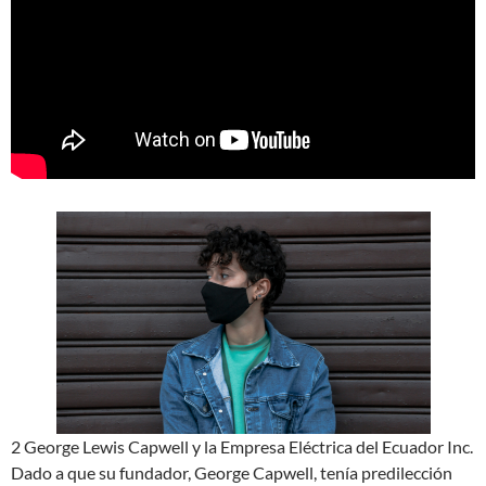
2 George Lewis Capwell y la Empresa Eléctrica del Ecuador Inc.
Dado a que su fundador, George Capwell, tenía predilección