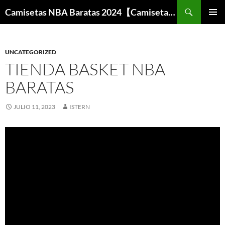
Buscar
Camisetas NBA Baratas 2024【Camisetas Especiales Baloncesto】
SALTAR
MENÚ
AL
PRINCI
CONTENIDO
UNCATEGORIZED
TIENDA BASKET NBA
BARATAS
JULIO 11, 2023
ISTERN