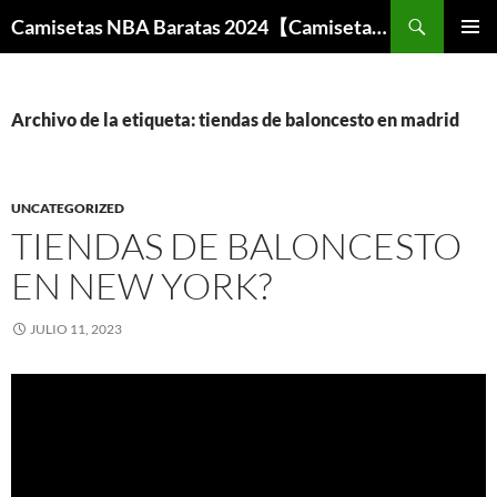
Buscar
Camisetas NBA Baratas 2024【Camisetas Especiales Baloncesto】
SALTAR
MENÚ
AL
PRINCI
CONTENIDO
Archivo de la etiqueta: tiendas de baloncesto en madrid
UNCATEGORIZED
TIENDAS DE BALONCESTO
EN NEW YORK?
JULIO 11, 2023