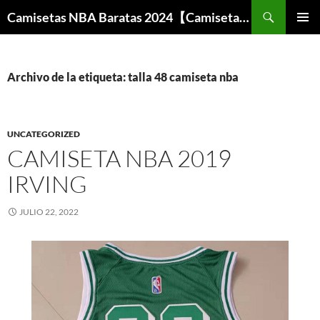
Buscar
Camisetas NBA Baratas 2024【Camisetas Especiales Baloncesto】
SALTAR
MENÚ
AL
PRINCI
CONTENIDO
Archivo de la etiqueta: talla 48 camiseta nba
UNCATEGORIZED
CAMISETA NBA 2019
IRVING
JULIO 22, 2022