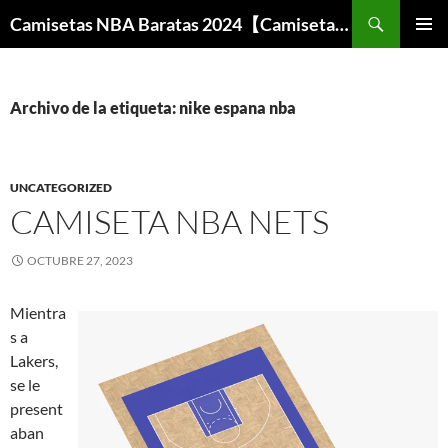
Buscar
Camisetas NBA Baratas 2024【Camisetas Especiales Baloncesto】
SALTAR
MENÚ
AL
PRINCI
CONTENIDO
Archivo de la etiqueta: nike espana nba
UNCATEGORIZED
CAMISETA NBA NETS
OCTUBRE 27, 2023
Mientra
s a
Lakers,
se le
present
aban