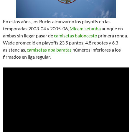
En estos años, los Bucks alcanzaron los playoffs en las
temporadas 2003-04 y 2005-06,
Micamisetanba
aunque en
ambas sin llegar pasar de
camisetas baloncesto
primera ronda.
Wade promedió en playoffs 23.5 puntos, 4.8 rebotes y 6.3
asistencias,
camisetas nba baratas
números inferiores a los
firmados en liga regular.