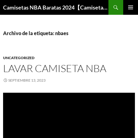
Buscar
Camisetas NBA Baratas 2024【Camisetas Especiales Baloncesto】
SALTAR
MENÚ
AL
PRINCI
CONTENIDO
Archivo de la etiqueta: nbaes
UNCATEGORIZED
LAVAR CAMISETA NBA
SEPTIEMBRE 13, 2023