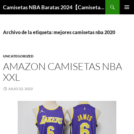
Buscar
Camisetas NBA Baratas 2024【Camisetas Especiales Baloncesto】
SALTAR
MENÚ
AL
PRINCI
CONTENIDO
Archivo de la etiqueta: mejores camisetas nba 2020
UNCATEGORIZED
AMAZON CAMISETAS NBA
XXL
JULIO 22, 2022