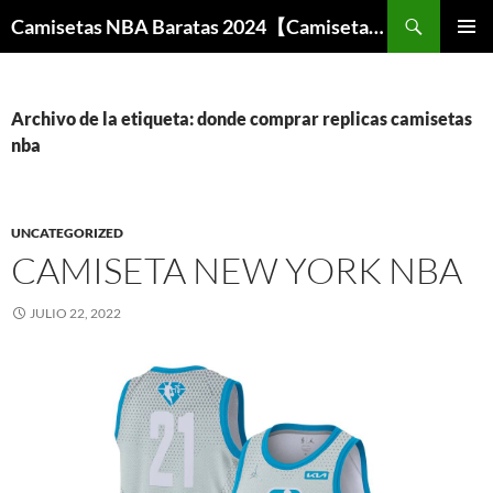
Buscar
Camisetas NBA Baratas 2024【Camisetas Especiales Baloncesto】
SALTAR
MENÚ
AL
PRINCI
CONTENIDO
Archivo de la etiqueta: donde comprar replicas camisetas
nba
UNCATEGORIZED
CAMISETA NEW YORK NBA
JULIO 22, 2022