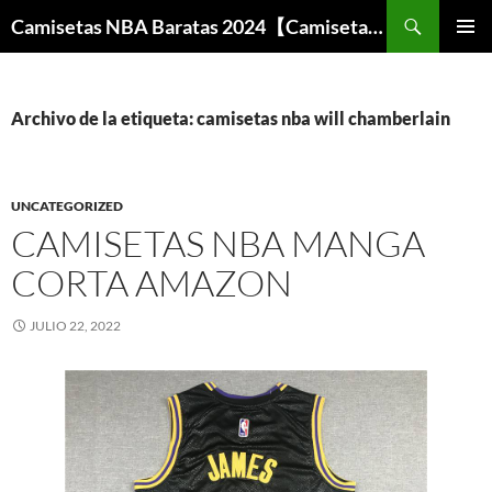
Buscar
Camisetas NBA Baratas 2024【Camisetas Especiales Baloncesto】
SALTAR
MENÚ
AL
PRINCI
CONTENIDO
Archivo de la etiqueta: camisetas nba will chamberlain
UNCATEGORIZED
CAMISETAS NBA MANGA
CORTA AMAZON
JULIO 22, 2022