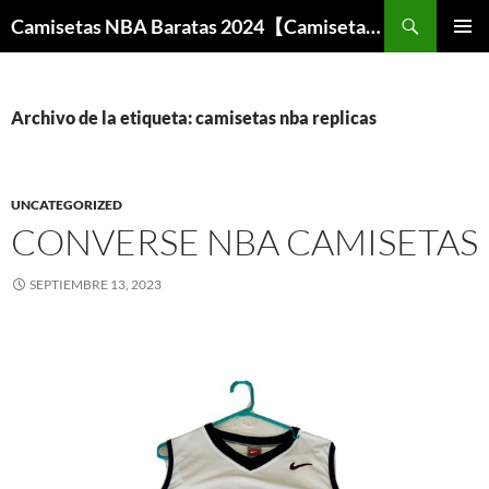
Buscar
Camisetas NBA Baratas 2024【Camisetas Especiales Baloncesto】
SALTAR
MENÚ
AL
PRINCI
CONTENIDO
Archivo de la etiqueta: camisetas nba replicas
UNCATEGORIZED
CONVERSE NBA CAMISETAS
SEPTIEMBRE 13, 2023