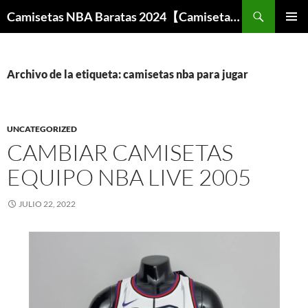
Buscar
Camisetas NBA Baratas 2024【Camisetas Especiales Baloncesto】
SALTAR
MENÚ
AL
PRINCI
CONTENIDO
Archivo de la etiqueta: camisetas nba para jugar
UNCATEGORIZED
CAMBIAR CAMISETAS
EQUIPO NBA LIVE 2005
JULIO 22, 2022