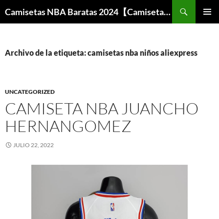
Buscar
Camisetas NBA Baratas 2024【Camisetas Especiales Baloncesto】
SALTAR
MENÚ
AL
PRINCI
CONTENIDO
Archivo de la etiqueta: camisetas nba niños aliexpress
UNCATEGORIZED
CAMISETA NBA JUANCHO
HERNANGOMEZ
JULIO 22, 2022