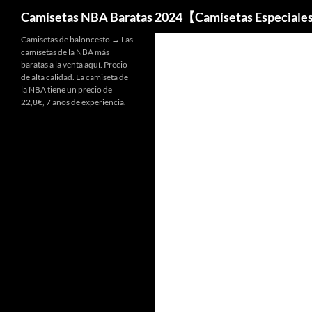
Buscar
Camisetas NBA Baratas 2024【Camisetas Especiale
Camisetas de baloncesto → Las
camisetas de la NBA más
baratas a la venta aquí. Precio
de alta calidad. La camiseta de
la NBA tiene un precio de
22,8€, 7 años de experiencia.