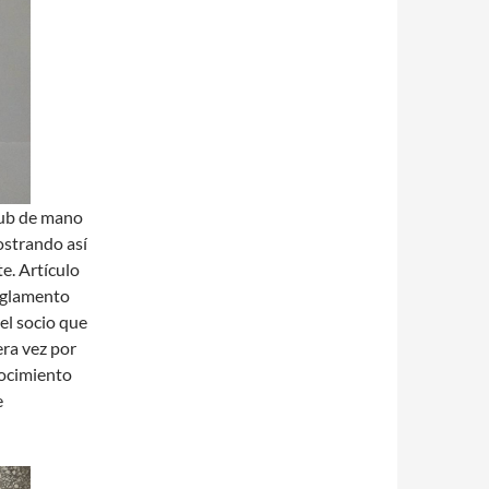
lub de mano
strando así
e. Artículo
Reglamento
el socio que
era vez por
nocimiento
e