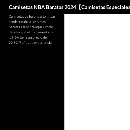
Buscar
Camisetas NBA Baratas 2024【Camisetas Especiale
Camisetas de baloncesto → Las
camisetas de la NBA más
baratas a la venta aquí. Precio
de alta calidad. La camiseta de
la NBA tiene un precio de
22,8€, 7 años de experiencia.