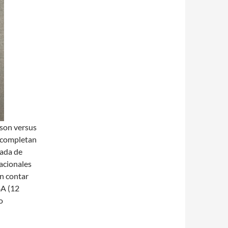
 son versus
 completan
eada de
nacionales
in contar
BA (12
o