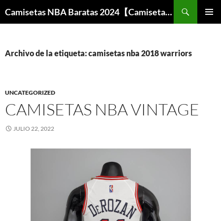
Buscar
Camisetas NBA Baratas 2024【Camisetas Especiales Baloncesto】
SALTAR
MENÚ
AL
PRINCI
CONTENIDO
Archivo de la etiqueta: camisetas nba 2018 warriors
UNCATEGORIZED
CAMISETAS NBA VINTAGE
JULIO 22, 2022