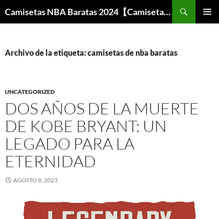
Buscar
Camisetas NBA Baratas 2024【Camisetas Especiales Baloncesto】
SALTAR
MENÚ
AL
PRINCI
CONTENIDO
Archivo de la etiqueta: camisetas de nba baratas
UNCATEGORIZED
DOS AÑOS DE LA MUERTE
DE KOBE BRYANT: UN
LEGADO PARA LA
ETERNIDAD
AGOSTO 8, 2023