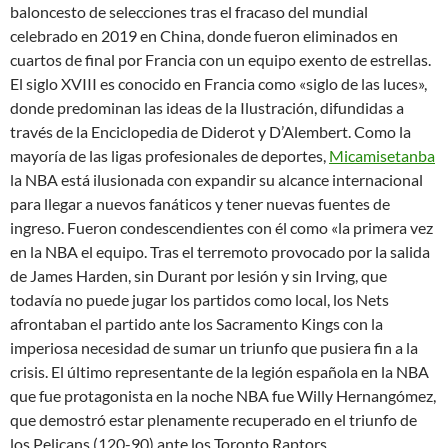
baloncesto de selecciones tras el fracaso del mundial
celebrado en 2019 en China, donde fueron eliminados en
cuartos de final por Francia con un equipo exento de estrellas.
El siglo XVIII es conocido en Francia como «siglo de las luces»,
donde predominan las ideas de la Ilustración, difundidas a
través de la Enciclopedia de Diderot y D’Alembert. Como la
mayoría de las ligas profesionales de deportes,
Micamisetanba
la NBA está ilusionada con expandir su alcance internacional
para llegar a nuevos fanáticos y tener nuevas fuentes de
ingreso. Fueron condescendientes con él como «la primera vez
en la NBA el equipo. Tras el terremoto provocado por la salida
de James Harden, sin Durant por lesión y sin Irving, que
todavía no puede jugar los partidos como local, los Nets
afrontaban el partido ante los Sacramento Kings con la
imperiosa necesidad de sumar un triunfo que pusiera fin a la
crisis. El último representante de la legión española en la NBA
que fue protagonista en la noche NBA fue Willy Hernangómez,
que demostró estar plenamente recuperado en el triunfo de
los Pelicans (120-90) ante los Toronto Raptors.