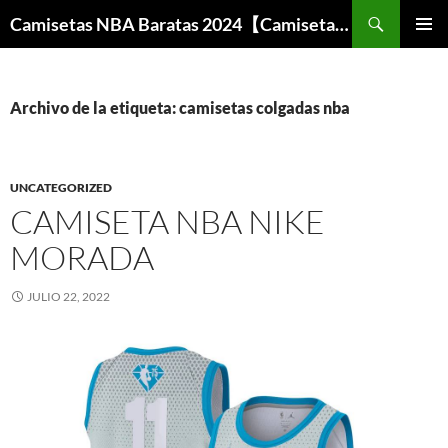
Buscar
Camisetas NBA Baratas 2024【Camisetas Especiales Baloncesto】
SALTAR
MENÚ
AL
PRINCI
CONTENIDO
Archivo de la etiqueta: camisetas colgadas nba
UNCATEGORIZED
CAMISETA NBA NIKE
MORADA
JULIO 22, 2022