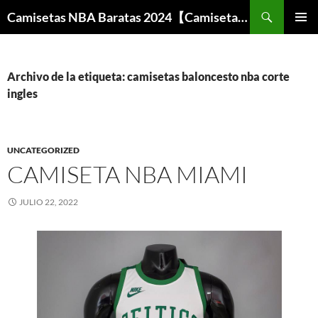
Buscar
Camisetas NBA Baratas 2024【Camisetas Especiales Baloncesto】
SALTAR
MENÚ
AL
PRINCI
CONTENIDO
Archivo de la etiqueta: camisetas baloncesto nba corte
ingles
UNCATEGORIZED
CAMISETA NBA MIAMI
JULIO 22, 2022