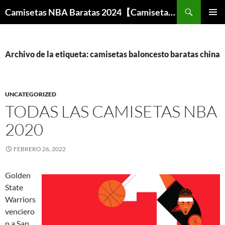
Buscar
Camisetas NBA Baratas 2024【Camisetas Especiales Baloncesto】
SALTAR
MENÚ
AL
PRINCI
CONTENIDO
Archivo de la etiqueta: camisetas baloncesto baratas china
UNCATEGORIZED
TODAS LAS CAMISETAS NBA
2020
FEBRERO 26, 2022
Golden
State
Warriors
venciero
n a San