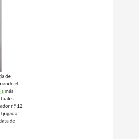
gía de
cuando el
ls
más
ituales
gador n.° 12
El jugador
data de