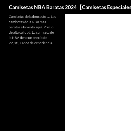
Buscar
Camisetas NBA Baratas 2024【Camisetas Especiale
Camisetas de baloncesto → Las
camisetas de la NBA más
baratas a la venta aquí. Precio
de alta calidad. La camiseta de
la NBA tiene un precio de
22,8€, 7 años de experiencia.