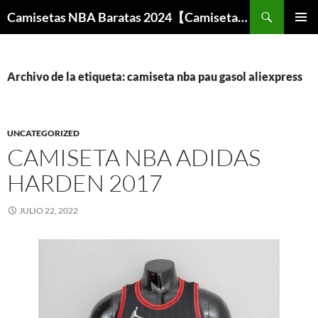
Buscar
Camisetas NBA Baratas 2024【Camisetas Especiales Baloncesto】
SALTAR
MENÚ
AL
PRINCI
CONTENIDO
Archivo de la etiqueta: camiseta nba pau gasol aliexpress
UNCATEGORIZED
CAMISETA NBA ADIDAS
HARDEN 2017
JULIO 22, 2022