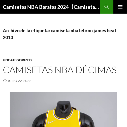
Buscar
Camisetas NBA Baratas 2024【Camisetas Especiales Baloncesto】
SALTAR
MENÚ
AL
PRINCI
CONTENIDO
Archivo de la etiqueta: camiseta nba lebron james heat
2013
UNCATEGORIZED
CAMISETAS NBA DÉCIMAS
JULIO 22, 2022