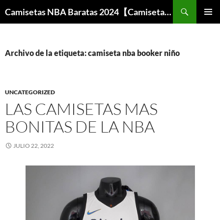
Buscar
Camisetas NBA Baratas 2024【Camisetas Especiales Baloncesto】
SALTAR
MENÚ
AL
PRINCI
CONTENIDO
Archivo de la etiqueta: camiseta nba booker niño
UNCATEGORIZED
LAS CAMISETAS MAS
BONITAS DE LA NBA
JULIO 22, 2022