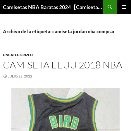
Buscar
Camisetas NBA Baratas 2024【Camisetas Especiales Baloncesto】
SALTAR
MENÚ
AL
PRINCI
CONTENIDO
Archivo de la etiqueta: camiseta jordan nba comprar
UNCATEGORIZED
CAMISETA EEUU 2018 NBA
JULIO 22, 2022