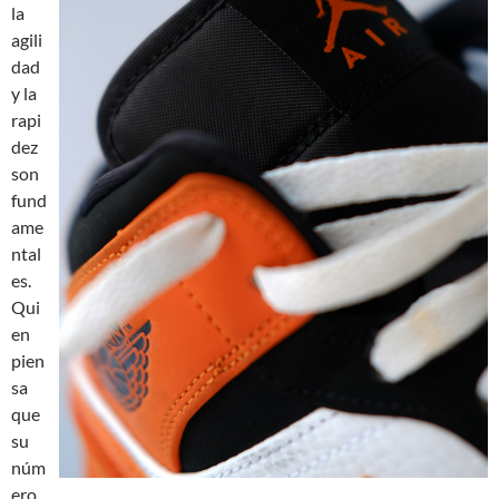
la
agili
dad
y la
rapi
dez
son
fund
ame
ntal
es.
Qui
en
pien
sa
que
su
núm
ero