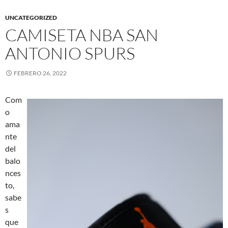
UNCATEGORIZED
CAMISETA NBA SAN
ANTONIO SPURS
FEBRERO 26, 2022
Com
o
ama
nte
del
balo
nces
to,
sabe
s
que