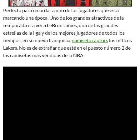
Perfecta para recordar a uno de los jugadores que está
marcando una época. Uno de los grandes atractivos de la
temporada era ver a LeBron James, una de las grandes
estrellas de la liga y de los mejores jugadores de todos los
tiempos, en su nueva franquicia,
camiseta raptors
los míticos
Lakers. No es de extrañar que esté en el puesto número 2 de
las camisetas más vendidas de la NBA.