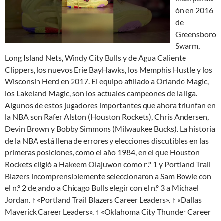
ón en 2016
de
Greensboro
Swarm,
Long Island Nets, Windy City Bulls y de Agua Caliente
Clippers, los nuevos Erie BayHawks, los Memphis Hustle y los
Wisconsin Herd en 2017. El equipo afiliado a Orlando Magic,
los Lakeland Magic, son los actuales campeones de la liga.
Algunos de estos jugadores importantes que ahora triunfan en
la NBA son Rafer Alston (Houston Rockets), Chris Andersen,
Devin Brown y Bobby Simmons (Milwaukee Bucks). La historia
de la NBA está llena de errores y elecciones discutibles en las
primeras posiciones, como el año 1984, en el que Houston
Rockets eligió a Hakeem Olajuwon como n.º 1 y Portland Trail
Blazers incomprensiblemente seleccionaron a Sam Bowie con
el n.º 2 dejando a Chicago Bulls elegir con el n.º 3 a Michael
Jordan. ↑ «Portland Trail Blazers Career Leaders». ↑ «Dallas
Maverick Career Leaders». ↑ «Oklahoma City Thunder Career