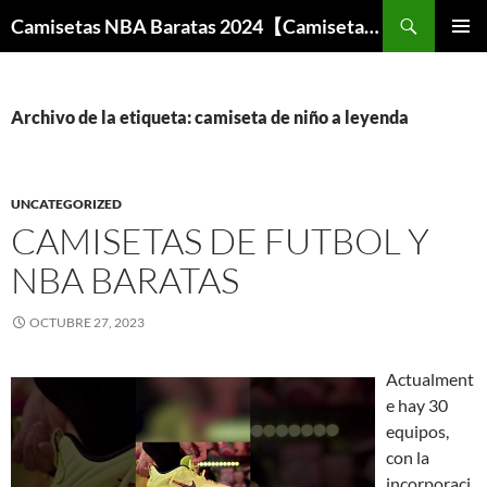
Buscar
Camisetas NBA Baratas 2024【Camisetas Especiales Baloncesto】
SALTAR
MENÚ
AL
PRINCI
CONTENIDO
Archivo de la etiqueta: camiseta de niño a leyenda
UNCATEGORIZED
CAMISETAS DE FUTBOL Y
NBA BARATAS
OCTUBRE 27, 2023
Actualment
e hay 30
equipos,
con la
incorporaci