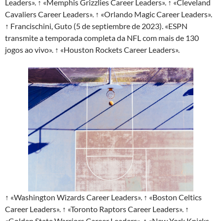
Leaders». ↑ «Memphis Grizzlies Career Leaders». ↑ «Cleveland
Cavaliers Career Leaders». ↑ «Orlando Magic Career Leaders».
↑ Francischini, Guto (5 de septiembre de 2023). «ESPN
transmite a temporada completa da NFL com mais de 130
jogos ao vivo». ↑ «Houston Rockets Career Leaders».
↑ «Washington Wizards Career Leaders». ↑ «Boston Celtics
Career Leaders». ↑ «Toronto Raptors Career Leaders». ↑
«Golden State Warriors Career Leaders». ↑ «New York Knicks