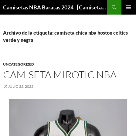
Buscar
Camisetas NBA Baratas 2024【Camisetas Especiales Baloncesto】
SALTAR
MENÚ
AL
PRINCI
CONTENIDO
Archivo de la etiqueta: camiseta chica nba boston celtics
verde y negra
UNCATEGORIZED
CAMISETA MIROTIC NBA
JULIO 22, 2022