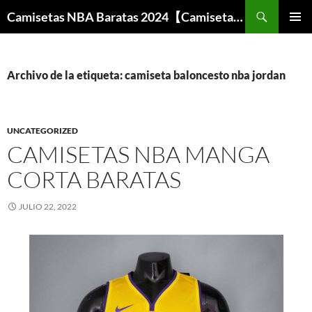
Buscar
Camisetas NBA Baratas 2024【Camisetas Especiales Baloncesto】
SALTAR
MENÚ
AL
PRINCI
CONTENIDO
Archivo de la etiqueta: camiseta baloncesto nba jordan
UNCATEGORIZED
CAMISETAS NBA MANGA
CORTA BARATAS
JULIO 22, 2022