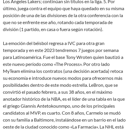
Los Angeles Lakers; continúan sin títulos en la liga. 5. Por
último, juega contra el equipo que haya quedado en su misma
posición de una de las divisiones de la otra conferencia con la
que no se enfrente ese año, rotando cada temporada de
división (1 partido, en casa o fuera según rotación).
La emoción del béisbol regresa a IVC para otra gran
temporada y en este 2023 tendremos 7 juegos por semana
para Latinoamérica. Fue el base Tony Wroten quien bautizó a
este nuevo período como «The Process». Por otro lado
MyTeam elimina los contratos (una decisión acertada) retoca
su economía e introduce nuevos modos para ofrecernos más
posibilidades dentro de este modo estrella. LeBron, que se
convirtió el pasado febrero, a sus 38 años, en el máximo
anotador histórico de la NBA, es el líder de una tabla en la que
el griego Giannis Antetokounmpo, uno de los principales
candidatos al MVP, es cuarto. Con 8 años, Carmelo se mudó
con su familia a Baltimore, instalándose en un barrio en el lado
oeste de la ciudad conocido como «La Farmacia». La NHL está