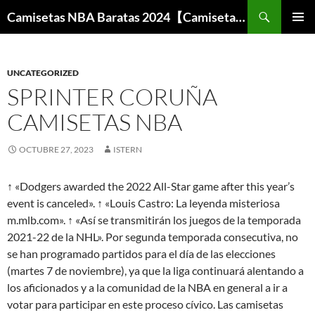
Buscar
Camisetas NBA Baratas 2024【Camisetas Especiales Baloncesto】
SALTAR
MENÚ
AL
PRINCI
CONTENIDO
UNCATEGORIZED
SPRINTER CORUÑA
CAMISETAS NBA
OCTUBRE 27, 2023
ISTERN
↑ «Dodgers awarded the 2022 All-Star game after this year’s
event is canceled». ↑ «Louis Castro: La leyenda misteriosa
m.mlb.com». ↑ «Así se transmitirán los juegos de la temporada
2021-22 de la NHL». Por segunda temporada consecutiva, no
se han programado partidos para el día de las elecciones
(martes 7 de noviembre), ya que la liga continuará alentando a
los aficionados y a la comunidad de la NBA en general a ir a
votar para participar en este proceso cívico. Las camisetas