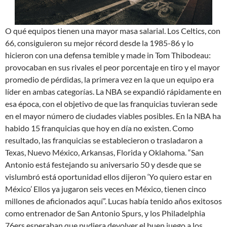
O qué equipos tienen una mayor masa salarial. Los Celtics, con
66, consiguieron su mejor récord desde la 1985-86 y lo
hicieron con una defensa temible y made in Tom Thibodeau:
provocaban en sus rivales el peor porcentaje en tiro y el mayor
promedio de pérdidas, la primera vez en la que un equipo era
líder en ambas categorías. La NBA se expandió rápidamente en
esa época, con el objetivo de que las franquicias tuvieran sede
en el mayor número de ciudades viables posibles. En la NBA ha
habido 15 franquicias que hoy en día no existen. Como
resultado, las franquicias se establecieron o trasladaron a
Texas, Nuevo México, Arkansas, Florida y Oklahoma. “San
Antonio está festejando su aniversario 50 y desde que se
vislumbró está oportunidad ellos dijeron ‘Yo quiero estar en
México’ Ellos ya jugaron seis veces en México, tienen cinco
millones de aficionados aquí”. Lucas había tenido años exitosos
como entrenador de San Antonio Spurs, y los Philadelphia
76ers esperaban que pudiera devolver el buen juego a los