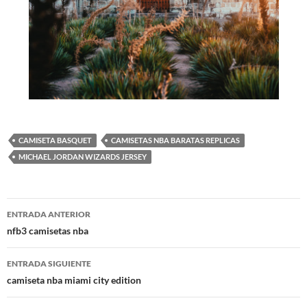
CAMISETA BASQUET
CAMISETAS NBA BARATAS REPLICAS
MICHAEL JORDAN WIZARDS JERSEY
Navegación
ENTRADA ANTERIOR
de
nfb3 camisetas nba
entradas
ENTRADA SIGUIENTE
camiseta nba miami city edition