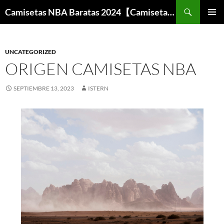
Buscar
Camisetas NBA Baratas 2024【Camisetas Especiales Baloncesto】
SALTAR
MENÚ
AL
PRINCI
CONTENIDO
UNCATEGORIZED
ORIGEN CAMISETAS NBA
SEPTIEMBRE 13, 2023
ISTERN