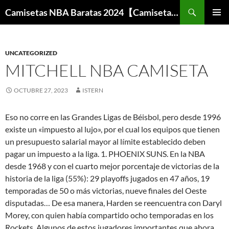
Buscar
Camisetas NBA Baratas 2024【Camisetas Especiales Baloncesto】
SALTAR
MENÚ
AL
PRINCI
CONTENIDO
UNCATEGORIZED
MITCHELL NBA CAMISETA
OCTUBRE 27, 2023
ISTERN
Eso no corre en las Grandes Ligas de Béisbol, pero desde 1996
existe un «impuesto al lujo», por el cual los equipos que tienen
un presupuesto salarial mayor al límite establecido deben
pagar un impuesto a la liga. 1. PHOENIX SUNS. En la NBA
desde 1968 y con el cuarto mejor porcentaje de victorias de la
historia de la liga (55%): 29 playoffs jugados en 47 años, 19
temporadas de 50 o más victorias, nueve finales del Oeste
disputadas… De esa manera, Harden se reencuentra con Daryl
Morey, con quien había compartido ocho temporadas en los
Rockets. Algunos de estos jugadores importantes que ahora