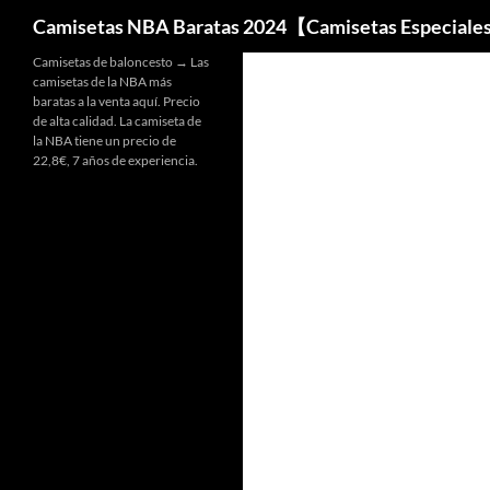
Buscar
Camisetas NBA Baratas 2024【Camisetas Especiale
Camisetas de baloncesto → Las
camisetas de la NBA más
baratas a la venta aquí. Precio
de alta calidad. La camiseta de
la NBA tiene un precio de
22,8€, 7 años de experiencia.