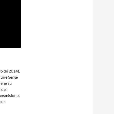
ro de 2014).
quire Serge
ene su
 del
ransmisiones
 sus