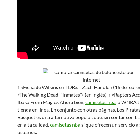
↑ «Ficha de Wilkins en TDR». ↑ Zach Handlen (16 de febre
«The Walking Dead: “Inmates”» (en inglés). ↑ «Raptors Ac
Ibaka From Magic». Ahora bien,
camisetas nba
la WNBA ti
tienda en línea. En conjunto con otras páginas, Los Piratas
Basquet es una alternativa popular, que, sin contar con t
en alta calidad,
camisetas nba
sí que ofrecen un servicio a
usuarios.