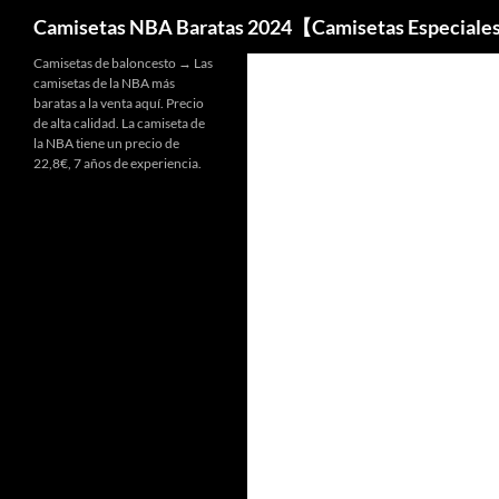
Buscar
Camisetas NBA Baratas 2024【Camisetas Especiale
Camisetas de baloncesto → Las
camisetas de la NBA más
baratas a la venta aquí. Precio
de alta calidad. La camiseta de
la NBA tiene un precio de
22,8€, 7 años de experiencia.