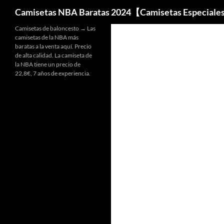
Buscar
Camisetas NBA Baratas 2024【Camisetas Especiale
Camisetas de baloncesto → Las
camisetas de la NBA más
baratas a la venta aquí. Precio
de alta calidad. La camiseta de
la NBA tiene un precio de
22,8€, 7 años de experiencia.