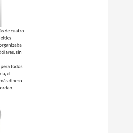
ás de cuatro
eltics
 organizaba
ólares, sin
upera todos
ia, el
 más dinero
Jordan.