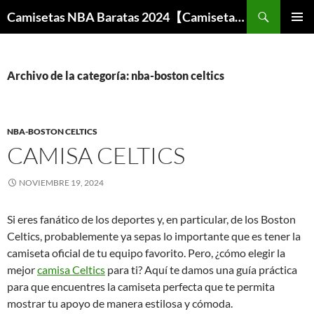
Buscar
Camisetas NBA Baratas 2024【Camisetas Especiales Baloncesto】
SALTAR
MENÚ
AL
PRINCI
CONTENIDO
Archivo de la categoría: nba-boston celtics
NBA-BOSTON CELTICS
CAMISA CELTICS
NOVIEMBRE 19, 2024
Si eres fanático de los deportes y, en particular, de los Boston
Celtics, probablemente ya sepas lo importante que es tener la
camiseta oficial de tu equipo favorito. Pero, ¿cómo elegir la
mejor
camisa Celtics
para ti? Aquí te damos una guía práctica
para que encuentres la camiseta perfecta que te permita
mostrar tu apoyo de manera estilosa y cómoda.